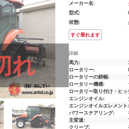
メーカー名
型式
状態
すぐ乗れます
詳細
切れ
馬力
ロータリー
ロータリーの耕幅
ロータリー機構
ロータリー取り付け・ヒッ
エンジンオイル
エンジンオイルエレメント
パワーステアリング
主変速
クリープ