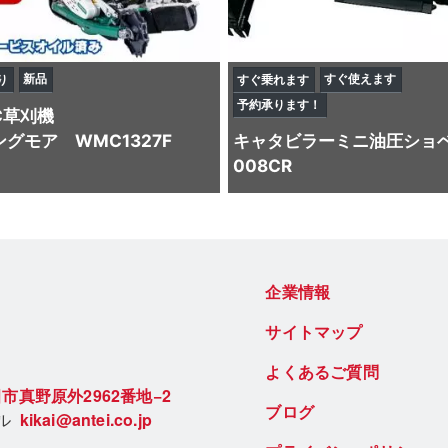
新品
すぐ使えます
り
すぐ乗れます
予約承ります！
C
草刈機
グモア WMC1327F
キャタビラー
ミニ油圧ショ
008CR
企業情報
サイトマップ
よくあるご質問
市真野原外2962番地−2
ブログ
ール
kikai@antei.co.jp