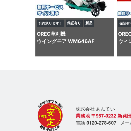
保証有り
新品
予約承ります！
保証有
OREC
草刈機
ORE
ウイングモア WM646AF
ウィン
株式会社 あん
てい
業務地
〒957-0232
新発田
電話
0120-278-607
メ