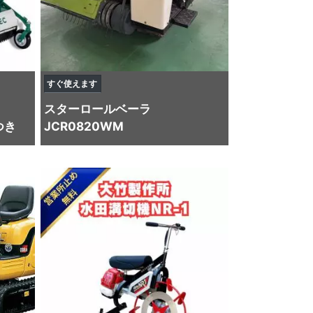
すぐ使えます
スター
ロールベーラ
つき
JCR0820WM