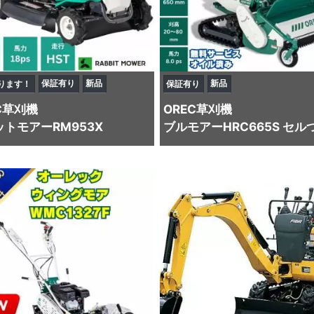
保証有り
新品
新品
ります！
保証有り
C
草刈機
OREC
草刈機
トモアーRM953X
ブルモアーHRC665S セル