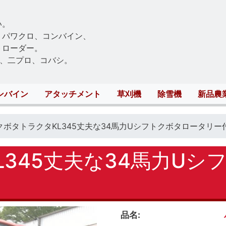
Skip
to
い。
main
、パワクロ、コンバイン、
content
トローダー。
、二プロ、コバシ。
ンバイン
アタッチメント
草刈機
除雪機
新品農
クボタトラクタKL345丈夫な34馬力Uシフトクボタロータリー
L345丈夫な34馬力Uシ
品名