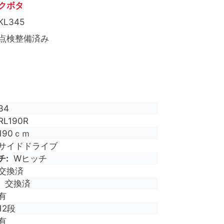
クボタ
KL345
点検整備済み
34
RL190R
190ｃｍ
サイドドライブ
チ
Wヒッチ
交換済
交換済
有
12段
有