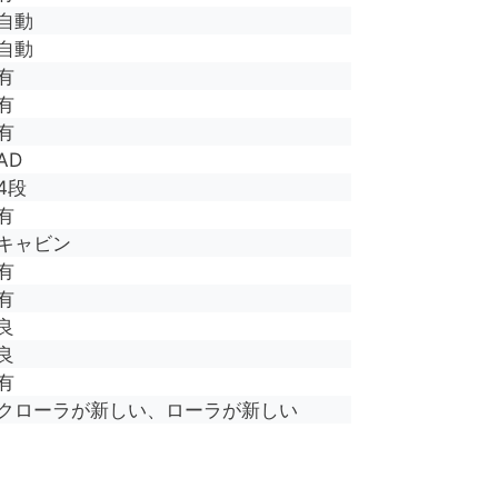
自動
自動
有
有
有
AD
4段
有
キャビン
有
有
良
良
有
クローラが新しい、ローラが新しい