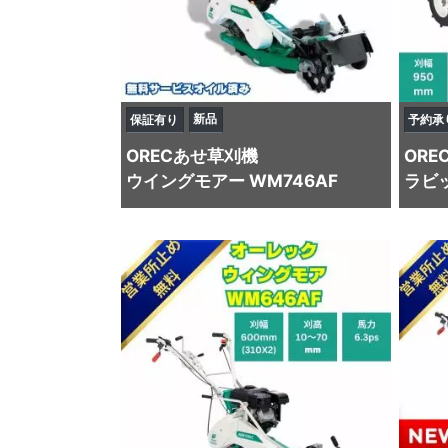
新品
保証有り
予約承
OREC
あせ草刈機
ORE
ウイングモアー WM746AF
ラビッ