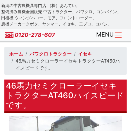
Skip
新潟の中古農機具専門店 （株）あんてい。
to
整備済み農機全国販売 中古トラクター、パワクロ、コンバイン、
main
田植機 ウィングハロー、モア、フロントローダー。
農機メーカークボタ、ヤンマー、イセキ、二プロ、コバシ。
content
MENU
0120-278-607
ホーム
パワクロトラクター
イセキ
46馬力セミクローラーイセキトラクターAT460ハ
イスピードです。
46馬力セミクローラーイセキ
トラクターAT460ハイスピード
です。