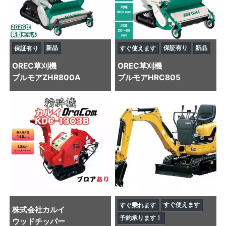
新品
保証有り
新品
保証有り
すぐ使えます
OREC
草刈機
OREC
草刈機
ブルモアZHR800A
ブルモアHRC805
すぐ使えます
すぐ乗れます
株式会社カルイ
予約承ります！
ウッドチッパー