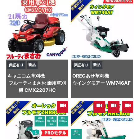
新品
新品
保証有り
保証有り
キャニコム
草刈機
OREC
あせ草刈機
フルーティまさお 乗用草刈
ウイングモアー WM746AF
機 CMX2207HC
,
,