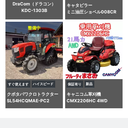
DraCom（ドラコン）
キャタビラー
KDC-1303B
ミニ油圧ショベル
008CR
整備中
ハイスピード
新品
すぐ使えます
保証有り
クボタ
パワクロトラクター
キャニコム
草刈機
SL54HCQMAE-PC2
CMX2206HC 4WD