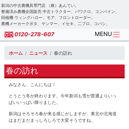
Skip
新潟の中古農機具専門店 （株）あんてい。
to
整備済み農機全国販売 中古トラクター、パワクロ、コンバイン、
main
田植機 ウィングハロー、モア、フロントローダー。
農機メーカークボタ、ヤンマー、イセキ、二プロ、コバシ。
content
MENU
0120-278-607
ホーム
ニュース
春の訪れ
春の訪れ
みなさん、こんにちは！
とうとう冬が終わります。今年新潟も雪が普通よりいっ
ぱいいっぱい降りました。
新潟はそろそろ春が来る感じがしますが、東北や北海道
はまだまだまっしろしろで大変そうですね。