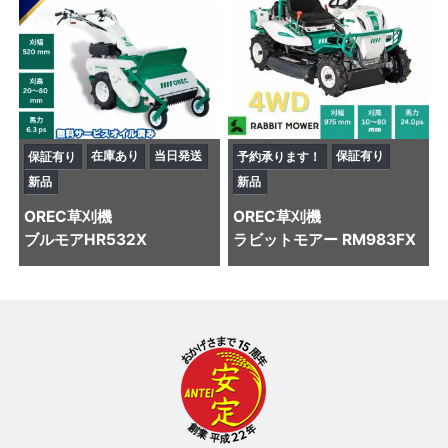
在庫あり
当日発送
保証有り
保証有り
予約承ります！
新品
新品
OREC
草刈機
OREC
草刈機
ブルモアHR532X
ラビットモアー RM983FX