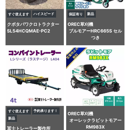
ハイスピード
新品
すぐ使えます
保証有り
クボタ
パワクロトラクター
OREC
草刈機
SL54HCQMAE-PC2
ブルモアーHRC665S セル
つき
予約承ります！
すぐ使えます
OREC
草刈機
新品
オーレックラビットモアー
RM983X
冨士トレーラー製作所