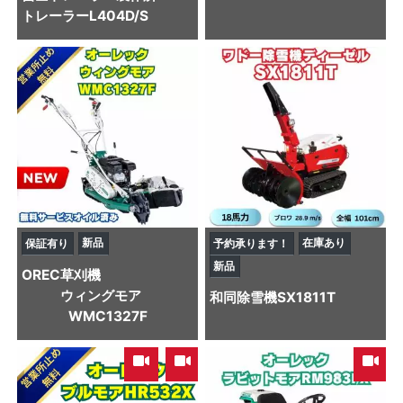
トレーラー
L404D/S
新品
在庫あり
保証有り
予約承ります！
新品
OREC
草刈機
ウィングモア
和同
除雪機
SX1811T
WMC1327F
,