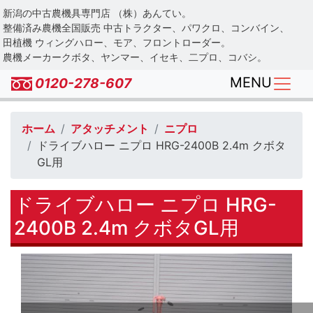
Skip
新潟の中古農機具専門店 （株）あんてい。
to
整備済み農機全国販売 中古トラクター、パワクロ、コンバイン、
main
田植機 ウィングハロー、モア、フロントローダー。
農機メーカークボタ、ヤンマー、イセキ、二プロ、コバシ。
content
MENU
0120-278-607
ホーム
アタッチメント
ニプロ
ドライブハロー ニプロ HRG-2400B 2.4m クボタ
GL用
ドライブハロー ニプロ HRG-
2400B 2.4m クボタGL用