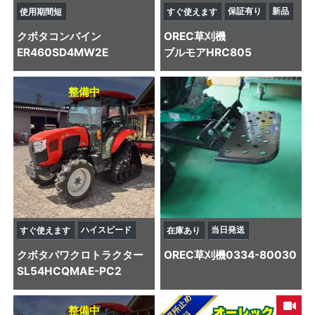
保証有り
新品
使用期間短
すぐ使えます
クボタ
コンバイン
OREC
草刈機
ER460SD4MW2E
ブルモアHRC805
整備中
ハイスピード
当日発送
すぐ使えます
在庫あり
クボタ
パワクロトラクター
OREC
草刈機
0334-80030
SL54HCQMAE-PC2
整備中