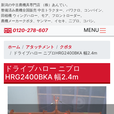
Skip
新潟の中古農機具専門店 （株）あんてい。
to
整備済み農機全国販売 中古トラクター、パワクロ、コンバイン、
main
田植機 ウィングハロー、モア、フロントローダー。
農機メーカークボタ、ヤンマー、イセキ、二プロ、コバシ。
content
MENU
0120-278-607
ホーム
アタッチメント
クボタ
ドライブハロー ニプロHRG2400BKA 幅2.4m
ドライブハロー ニプロ
HRG2400BKA 幅2.4m