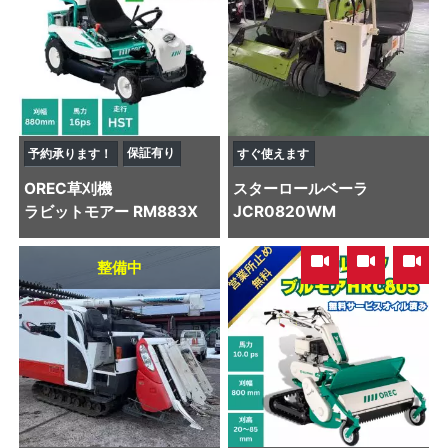
保証有り
予約承ります！
すぐ使えます
OREC
草刈機
スター
ロールベーラ
ラビットモアー RM883X
JCR0820WM
,
,
整備中