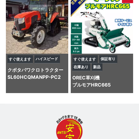
ハイスピード
保証有り
すぐ使えます
すぐ使えます
在庫あり
新品
クボタ
パワクロトラクター
SL60HCQMANPP-PC2
OREC
草刈機
ブルモアHRC665